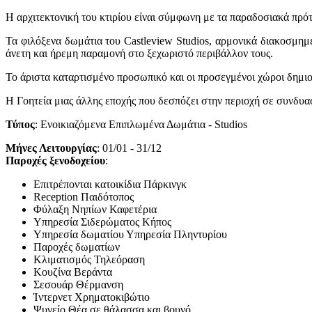
Η αρχιτεκτονική του κτιρίου είναι σύμφωνη με τα παραδοσιακά πρό
Τα φιλόξενα δωμάτια του Castleview Studios, αρμονικά διακοσμημ
άνετη και ήρεμη παραμονή στο ξεχωριστό περιβάλλον τους.
Το άριστα καταρτισμένο προσωπικό και οι προσεγμένοι χώροι δημιο
Η Γοητεία μιας άλλης εποχής που δεσπόζει στην περιοχή σε συνδυα
Τύπος
: Ενοικιαζόμενα Επιπλωμένα Δωμάτια - Studios
Μήνες Λειτουργίας
: 01/01 - 31/12
Παροχές ξενοδοχείου
:
Επιτρέπονται κατοικίδια Πάρκινγκ
Reception Παιδότοπος
Φύλαξη Νηπίων Καφετέρια
Υπηρεσία Σιδερώματος Κήπος
Υπηρεσία δωματίου Υπηρεσία Πληντυρίου
Παροχές δωματίων
Κλιματισμός Τηλεόραση
Κουζίνα Βεράντα
Σεσουάρ Θέρμανση
Ίντερνετ Χρηματοκιβώτιο
Ψυγείο Θέα σε θάλασσα και βουνό