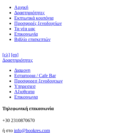
Αρχική
Δραστηριότητες
Εκπτωτικά κουπόνια
Προσφορές ξενοδοχείων
Τα νέα μας
Επικοινωνία
Βιβλίο επισκεπτών
[ελ]
[en]
Δραστηριότητες
Διαμονη
Εστιατορια / Cafe Bar
Προσφορεσ ξενοδοχειων
Υπηρεσιεσ
Αξιοθεατα
Επικοινωνια
Τηλεφωνική επικοινωνία
+30 2310870670
ή στο
info@bookres.com