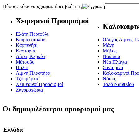
Πόσους κόκκινους χαρακτήρες βλέπετε;
Χειμερινοί Προορισμοί
Καλοκαιριν
Ελάτη Περτούλι
Καιμακτσαλάν
Οδηγός Λίμνης Π
Καρπενήσι
Μάνη
Καστοριά
Μήλος
Λίμνη Κερκίνη
Ναύπλιο
Μέτσοβο
Νέα Πλάγια
Πήλιο
Σαντορίνη
Λίμνη Πλαστήρα
Καλοκαιρινοί Προ
Τζουμέρκα
Θάσος
Χειμερινοί Προορισμοί
Τολό Ναυπλίου
Ζαγοροχώρια
Οι δημοφιλέστεροι προορισμοί μας
Ελλάδα