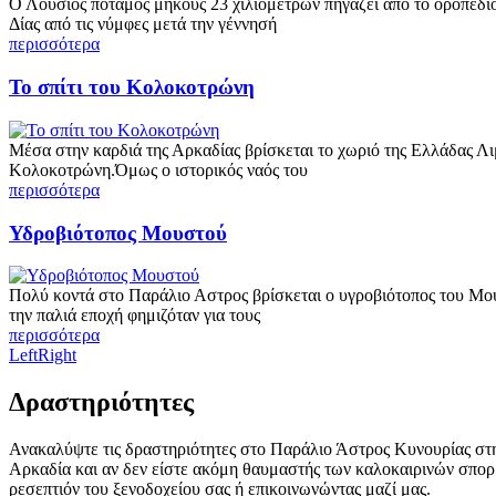
Ο Λούσιος ποταμός μήκους 23 χιλιομέτρων πηγάζει από το οροπέδι
Δίας από τις νύμφες μετά την γέννησή
περισσότερα
Το σπίτι του Κολοκοτρώνη
Μέσα στην καρδιά της Αρκαδίας βρίσκεται το χωριό της Ελλάδας Λ
Κολοκοτρώνη.Όμως ο ιστορικός ναός του
περισσότερα
Υδροβιότοπος Μουστού
Πολύ κοντά στο Παράλιο Αστρος βρίσκεται ο υγροβιότοπος του Μουσ
την παλιά εποχή φημιζόταν για τους
περισσότερα
Left
Right
Δραστηριότητες
Ανακαλύψτε τις δραστηριότητες στο Παράλιο Άστρος Κυνουρίας στην
Αρκαδία και αν δεν είστε ακόμη θαυμαστής των καλοκαιρινών σπορ
ρεσεπτιόν του ξενοδοχείου σας ή επικοινωνώντας μαζί μας.