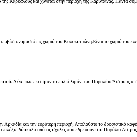
ο της Καρκαλούς και χύνεται στην περιοχή της Καρύταινας. Πάντα σ
ιμποβίσι ονομαστό ως χωριό του Κολοκοτρώνη.Είναι το χωριό του ε
τού. Λένε πως εκεί ήταν το παλιό λιμάνι του Παραλίου Άστρους απ'
 Αρκαδία και την ευρύτερη περιοχή. Απολαύστε το δροσιστικό καφέ 
 επιλέξτε δάσκαλο από τις σχολές που εδρεύουν στο Παράλιο Άστρος