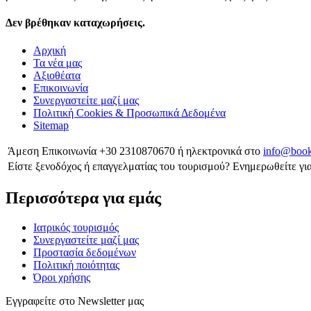
Δεν βρέθηκαν καταχωρήσεις.
Αρχική
Τα νέα μας
Αξιοθέατα
Επικοινωνία
Συνεργαστείτε μαζί μας
Πολιτική Cookies & Προσωπικά Δεδομένα
Sitemap
Άμεση Επικοινωνία
+30 2310870670
ή ηλεκτρονικά στο
info@book
Είστε ξενοδόχος ή επαγγελματίας του τουρισμού?
Ενημερωθείτε για
Περισσότερα για εμάς
Ιατρικός τουρισμός
Συνεργαστείτε μαζί μας
Προστασία δεδομένων
Πολιτική ποιότητας
Όροι χρήσης
Εγγραφείτε στο Newsletter μας