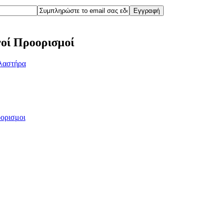
οί Προορισμοί
λαστήρα
ορισμοι