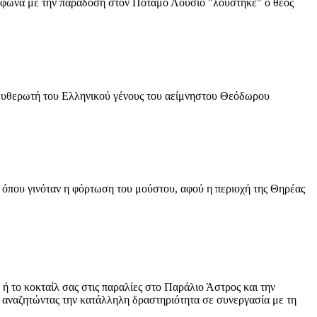
ύμφωνα με την παράδοση στον Ποταμό Λούσιο "λούστηκε" ο θεός
λευθερωτή του Ελληνικού γένους του αείμνηστου Θεόδωρου
 όπου γινόταν η φόρτωση του μούστου, αφού η περιοχή της Θηρέας
ή το κοκταίλ σας στις παραλίες στο Παράλιο Άστρος και την
 αναζητώντας την κατάλληλη δραστηριότητα σε συνεργασία με τη